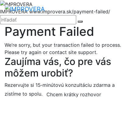
Hore
Me
IMPROVERA
www.improvera.sk/payment-failed/
Zatvoriť
Hľadať:
Hľadať
Payment Failed
We’re sorry, but your transaction failed to process.
Please try again or contact site support.
Zaujíma vás, čo pre vás
môžem urobiť?
Rezervujte si 15‑minútovú konzultáciu zdarma a
zistíme to spolu.
Chcem krátky rozhovor