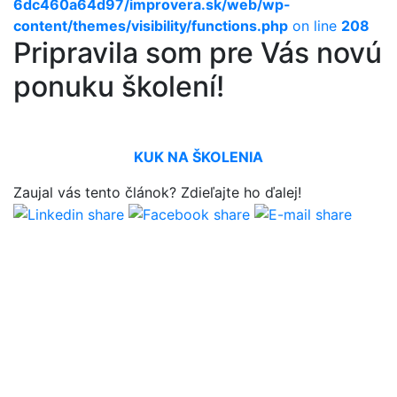
6dc460a64d97/improvera.sk/web/wp-
content/themes/visibility/functions.php
on line
208
Pripravila som pre Vás novú
ponuku školení!
KUK NA ŠKOLENIA
Zaujal vás tento článok? Zdie
ľ
ajte ho ďalej!