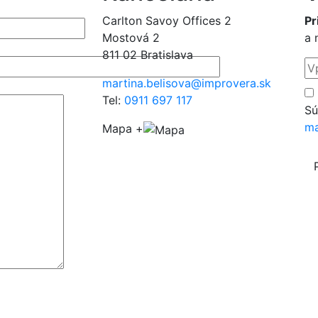
Carlton Savoy Offices 2
Pr
Mostová 2
a 
811 02 Bratislava
martina.belisova@improvera.sk
Tel:
0911 697 117
Sú
ma
Mapa +