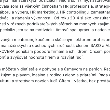
cerých manažérskych pozíciách, viedla som tímy, nastavoval
ovala som sa všetkým činnostiam HR profesionála, strateg
náboru a výberu, HR marketingu, HR controllingu, zamestn
vácii a riadeniu výkonnosti. Od roku 2014 si ako konzulta
osti v rôznych podnikateľských sférach na mnohých zaují
pecializujem sa na motiváciu, tímovú spoluprácu a riadenie
ovaným mentorom, koučom a skúseným lektorom profesion
 manažérskych a obchodných zručností, členom SAKO a A
ROVERA ponúkam podporu firmám a ich lídrom. Chcem po
oriť a zvyšovať hodnotu firiem a rozvíjať ľudí.
 môžete vidieť stále v pohybe a s úsmevom na perách. Ra
yžujem a plávam, ideálne s rodinou alebo s priateľmi. Rada 
ltúru a stretávam nových ľudí. Čítam - všetko, bez prestá