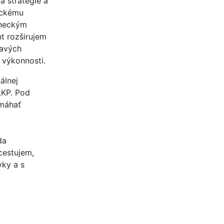
a stratégie a
ickému
aneckým
nt rozširujem
mavých
 výkonnosti.
álnej
LKP. Pod
máhať
da
cestujem,
vky a s