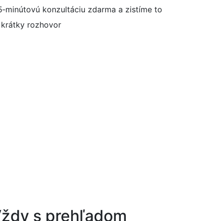
15‑minútovú konzultáciu zdarma a zistíme to
krátky rozhovor
ždy s preh
ľ
adom