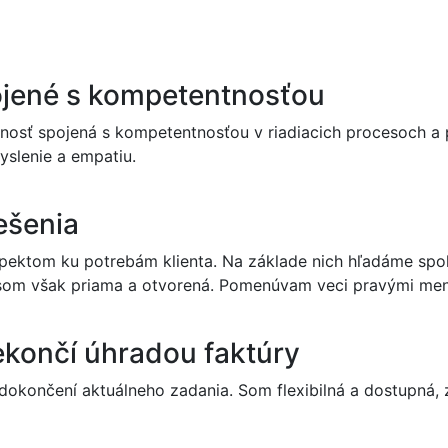
ojené s kompetentnosťou
enosť spojená s kompetentnosťou v riadiacich procesoch a 
myslenie a empatiu.
ešenia
špektom ku potrebám klienta. Na základe nich hľadáme spolu
som však priama a otvorená. Pomenúvam veci pravými me
končí úhradou faktúry
okončení aktuálneho zadania. Som flexibilná a dostupná, za