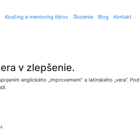
Koučing a mentoring lídrov
Školenia
Blog
Kontakt
era v zlepšenie.
pojením anglického „improvement” a latinského „vera”. 
dí.
u.