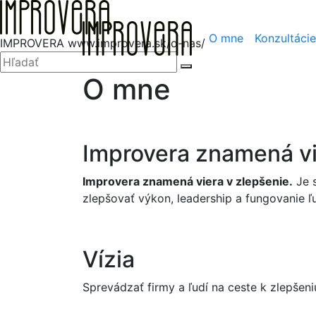
Hore
O mne
Konzultácie
IMPROVERA
www.improvera.sk/o-nas/
Zatvoriť
Hľadať:
Hľadať
O mne
Improvera znamená vi
Improvera znamená viera v zlepšenie.
Je s
zlepšovať výkon, leadership a fungovanie ľu
Vízia
Sprevádzať firmy a ľudí na ceste k zlepšeni