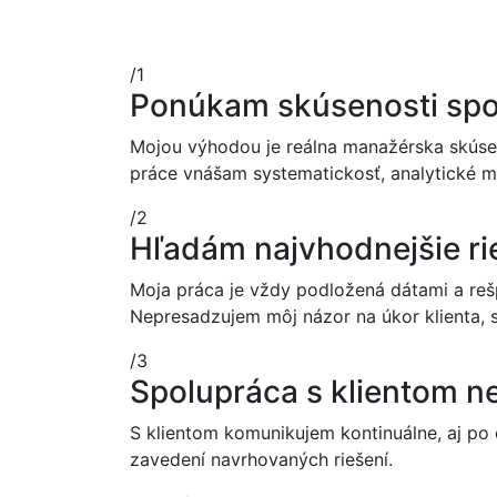
/1
Ponúkam skúsenosti sp
Mojou výhodou je reálna manažérska skús
práce vnášam systematickosť, analytické 
/2
H
ľ
adám najvhodnejšie ri
Moja práca je vždy podložená dátami a re
Nepresadzujem môj názor na úkor klienta, 
/3
Spolupráca s klientom ne
S klientom komunikujem kontinuálne, aj po d
zavedení navrhovaných riešení.