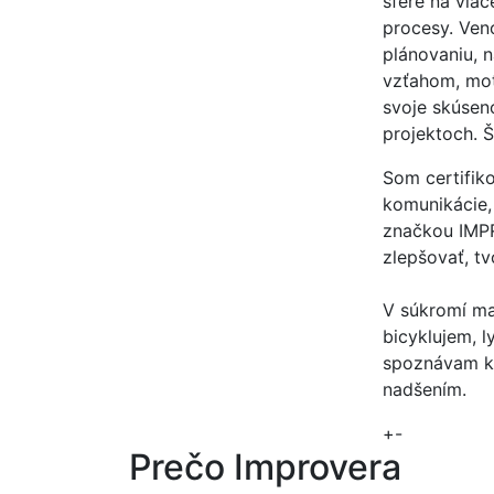
sfére na via
procesy. Ven
plánovaniu, 
vzťahom, moti
svoje skúsen
projektoch. Š
Som certifik
komunikácie,
značkou IMP
zlepšovať, tv
V súkromí ma
bicyklujem, l
spoznávam ku
nadšením.
+
-
Prečo Improvera