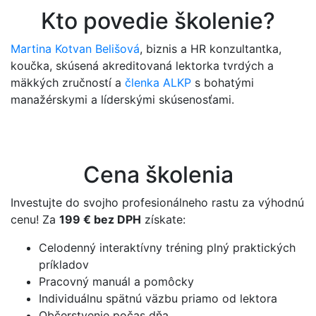
Kto povedie školenie?
Martina Kotvan Belišová
, biznis a HR konzultantka,
koučka, skúsená akreditovaná lektorka tvrdých a
mäkkých zručností a
členka ALKP
s bohatými
manažérskymi a líderskými skúsenosťami.
Cena školenia
Investujte do svojho profesionálneho rastu za výhodnú
cenu! Za
199 € bez DPH
získate:
Celodenný interaktívny tréning plný praktických
príkladov
Pracovný manuál a pomôcky
Individuálnu spätnú väzbu priamo od lektora
Občerstvenie počas dňa