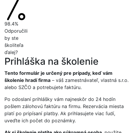
98.4%
Odporučili
by ste
školiteľa
ďalej?
Prihláška na školenie
Tento formulár je určený pre prípady, keď vám
školenie hradí firma
– váš zamestnávateľ, vlastná s.r.o.
alebo SZČO a potrebujete faktúru.
Po odoslaní prihlášky vám najneskôr do 24 hodín
pošlem zálohovú faktúru na firmu. Rezervácia miesta
platí po pripísaní platby. Ak prihlasujete viac ľudí,
uveďte ich počet do poznámky.
Ak si školenie platíte ako súkromná osoba
, použite