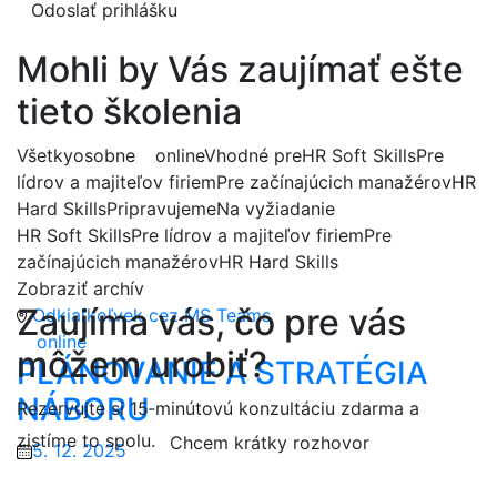
Odoslať prihlášku
Mohli by Vás zaujímať ešte
tieto školenia
Všetky
osobne
online
Vhodné pre
HR Soft Skills
Pre
lídrov a majiteľov firiem
Pre začínajúcich manažérov
HR
Hard Skills
Pripravujeme
Na vyžiadanie
HR Soft Skills
Pre lídrov a majiteľov firiem
Pre
začínajúcich manažérov
HR Hard Skills
Zobraziť archív
Zaujíma vás, čo pre vás
Odkiaľkoľvek cez MS Teams
online
môžem urobiť?
PLÁNOVANIE A STRATÉGIA
NÁBORU
Rezervujte si 15‑minútovú konzultáciu zdarma a
zistíme to spolu.
Chcem krátky rozhovor
5. 12. 2025
9:00 – 12:30