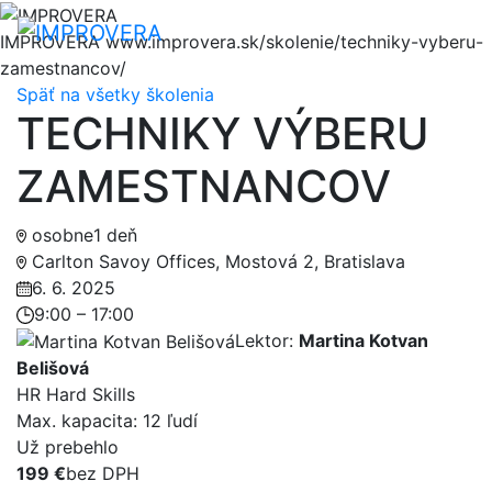
Hore
Me
IMPROVERA
www.improvera.sk/skolenie/techniky-vyberu-
zamestnancov/
Späť na všetky školenia
TECHNIKY VÝBERU
ZAMESTNANCOV
osobne
1 deň
Carlton Savoy Offices, Mostová 2, Bratislava
6. 6. 2025
9:00 – 17:00
Lektor:
Martina Kotvan
Belišová
HR Hard Skills
Max. kapacita: 12 ľudí
Už prebehlo
199 €
bez DPH