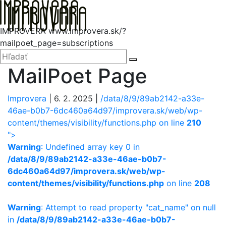
Hore
Me
IMPROVERA
www.improvera.sk/?
mailpoet_page=subscriptions
Zatvoriť
Hľadať:
Hľadať
MailPoet Page
Improvera
|
6. 2. 2025
|
/data/8/9/89ab2142-a33e-
46ae-b0b7-6dc460a64d97/improvera.sk/web/wp-
content/themes/visibility/functions.php on line
210
">
Warning
: Undefined array key 0 in
/data/8/9/89ab2142-a33e-46ae-b0b7-
6dc460a64d97/improvera.sk/web/wp-
content/themes/visibility/functions.php
on line
208
Warning
: Attempt to read property "cat_name" on null
in
/data/8/9/89ab2142-a33e-46ae-b0b7-