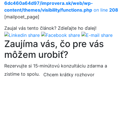
6dc460a64d97/improvera.sk/web/wp-
content/themes/visibility/functions.php
on line
208
[mailpoet_page]
Zaujal vás tento článok? Zdie
ľ
ajte ho ďalej!
Zaujíma vás, čo pre vás
môžem urobiť?
Rezervujte si 15‑minútovú konzultáciu zdarma a
zistíme to spolu.
Chcem krátky rozhovor