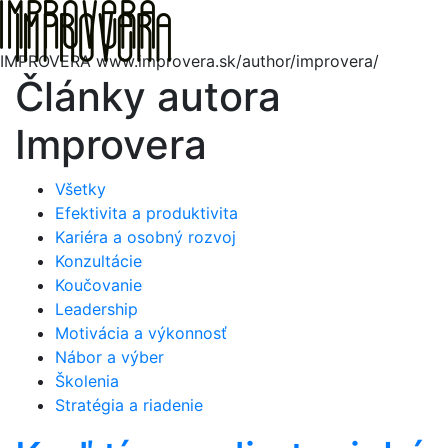
Hore
Me
IMPROVERA
www.improvera.sk/author/improvera/
Články autora
Improvera
Všetky
Efektivita a produktivita
Kariéra a osobný rozvoj
Konzultácie
Koučovanie
Leadership
Motivácia a výkonnosť
Nábor a výber
Školenia
Stratégia a riadenie