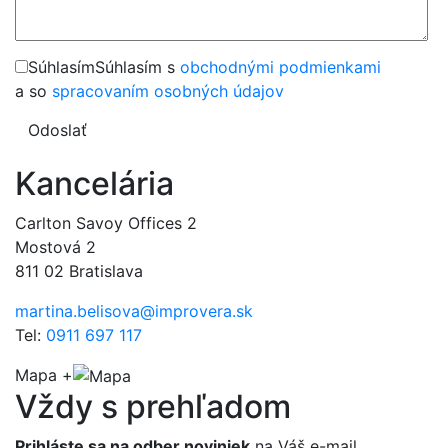
Súhlasím
Súhlasím s
obchodnými podmienkami
a so
spracovaním osobných údajov
Odoslať
Kancelária
Carlton Savoy Offices 2
Mostová 2
811 02 Bratislava
martina.belisova@improvera.sk
Tel:
0911 697 117
Mapa +
Vždy s preh
ľ
adom
Prihláste sa na odber noviniek
na Váš e-mail