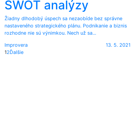
SWOT analýzy
Žiadny dlhodobý úspech sa nezaobíde bez správne
nastaveného strategického plánu. Podnikanie a biznis
rozhodne nie sú výnimkou. Nech už sa...
Improvera
13. 5. 2021
Strana
Strana
1
2
Ďalšie