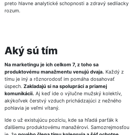
preto hlavne analytické schopnosti a zdravý sedliacky
rozum.
Aký sú tím
Na marketingu je ich celkom 7, z toho sa
produktovému manažmentu venujú dvaja.
Každý z
tímu je iný a rôznorodosť im pomáha dosahovať
úspech.
Zakladajú si na spolupráci a priamej
komunikácii.
Aj keď ide o výlučne mužský kolektív,
akýkoľvek čerstvý vzduch prichádzajúci z nežného
pohlavia je veľmi vítaný.
Ide o už existujúcu pozíciu, kde sa hľadá parťák k
ďalšiemu produktovému manažérovi. Samozrejmosťou
je, že
nového člena tímu kolegovia a šéf ochotne