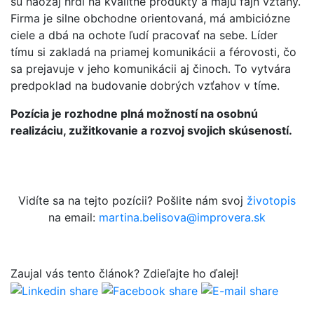
sú naozaj hrdí na kvalitné produkty a majú fajn vzťahy.
Firma je silne obchodne orientovaná, má ambiciózne
ciele a dbá na ochote ľudí pracovať na sebe. Líder
tímu si zakladá na priamej komunikácii a férovosti, čo
sa prejavuje v jeho komunikácii aj činoch. To vytvára
predpoklad na budovanie dobrých vzťahov v tíme.
Pozícia je rozhodne plná možností na osobnú
realizáciu, zužitkovanie a rozvoj svojich skúseností.
Vidíte sa na tejto pozícii? Pošlite nám svoj
životopis
na email:
martina.belisova@improvera.sk
Zaujal vás tento článok? Zdie
ľ
ajte ho ďalej!