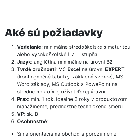
Aké sú požiadavky
Vzdelanie
: minimálne stredoškolské s maturitou
alebo vysokoškolské I. a II. stupňa
Jazyk
: angličtina minimálne na úrovni B2
Tvrdé zručnosti
: MS
Excel
na úrovni
EXPERT
(kontingenčné tabuľky, základné vzorce), MS
Word základy, MS Outlook a PowePoint na
stredne pokročilej užívateľskej úrovni
Prax
: min. 1 rok, ideálne 3 roky v produktovom
manažmente, prednostne technického smeru
VP
: sk. B
Osobnostné
:
Silná orientácia na obchod a porozumenie