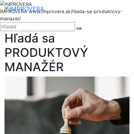
Hore
Me
IMPROVERA
www.improvera.sk/hlada-sa-produktovy-
manazer/
Zatvoriť
Hľadať:
Hľadať
Hľadá sa
PRODUKTOVÝ
MANAŽÉR