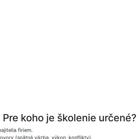
Pre koho je školenie určené?
jitelia firiem.
hovory (spätná väzba, výkon, konflikty).