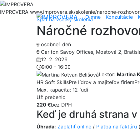
Hore
IMPROVERA
www.improvera.sk/skolenie/narocne-rozhovor
O mne
Konzultácie
Späť na všetky školenia
Náročné rozhovo
osobne
1 deň
Carlton Savoy Offices, Mostová 2, Bratisl
12. 2. 2026
9:00 – 16:00
Lektor:
Martina K
HR Soft Skills
Pre lídrov a majiteľov firiem
Pr
Max. kapacita: 12 ľudí
Už prebehlo
220 €
bez DPH
Keď je druhá strana v
Úhrada:
Zaplatiť online
/
Platba na faktúru
(