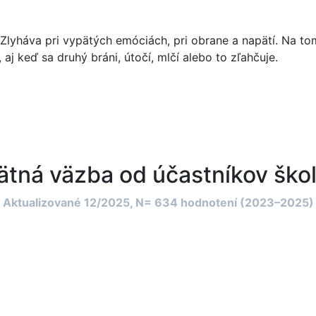
lyháva pri vypätých emóciách, pri obrane a napätí. Na tomt
aj keď sa druhý bráni, útočí, mlčí alebo to zľahčuje.
ätná väzba od účastníkov škol
Aktualizované 12/2025, N= 634 hodnotení (2023–2025)