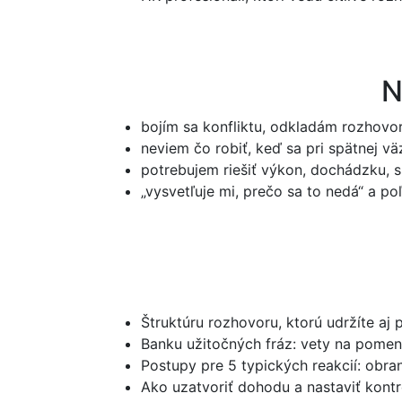
N
bojím sa konfliktu, odkladám rozhov
neviem čo robiť, keď sa pri spätnej v
potrebujem riešiť výkon, dochádzku, s
„vysvetľuje mi, prečo sa to nedá“ a p
Štruktúru rozhovoru, ktorú udržíte aj 
Banku užitočných fráz: vety na pomen
Postupy pre 5 typických reakcií: obran
Ako uzatvoriť dohodu a nastaviť kontr