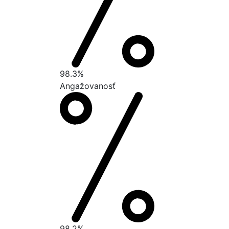
98.3%
Angažovanosť
98.2%