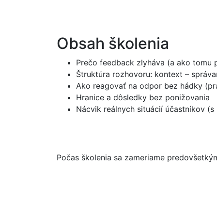
Obsah školenia
Prečo feedback zlyháva (a ako tomu p
Štruktúra rozhovoru: kontext – správ
Ako reagovať na odpor bez hádky (pra
Hranice a dôsledky bez ponižovania
Nácvik reálnych situácií účastníkov 
Počas školenia sa zameriame predovšetkým n