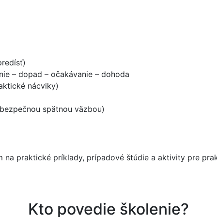
redísť)
anie – dopad – očakávanie – dohoda
ktické nácviky)
(s bezpečnou spätnou väzbou)
a praktické príklady, prípadové štúdie a aktivity pre prak
Kto povedie školenie?