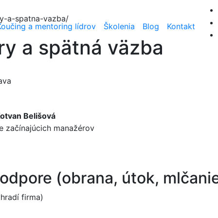
y-a-spatna-vazba/
Koučing a mentoring lídrov
Školenia
Blog
Kontakt
ry a spätná väzba
ava
otvan Belišová
e začínajúcich manažérov
 odpore (obrana, útok, mlčanie
hradí firma)