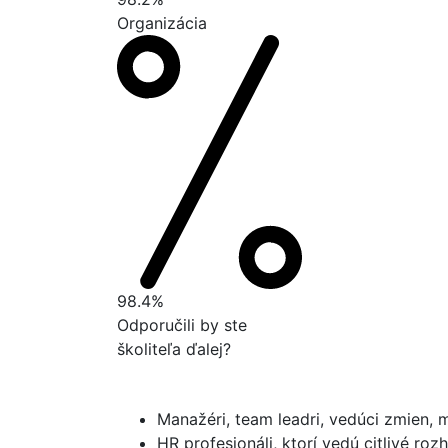
Organizácia
98.4%
Odporučili by ste
školiteľa ďalej?
Manažéri, team leadri, vedúci zmien, ma
HR profesionáli, ktorí vedú citlivé roz