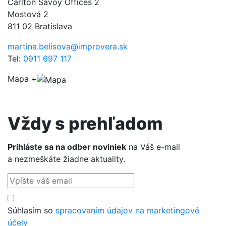
Carlton Savoy Offices 2
Mostová 2
811 02 Bratislava
martina.belisova@improvera.sk
Tel:
0911 697 117
Mapa +
Vždy s preh
ľ
adom
Prihláste sa na odber noviniek
na Váš e-mail
a nezmeškáte žiadne aktuality.
Súhlasím so
spracovaním údajov na marketingové
účely