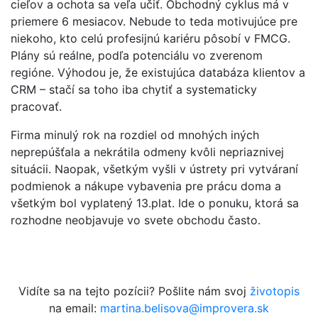
cieľov a ochota sa veľa učiť. Obchodný cyklus má v
priemere 6 mesiacov. Nebude to teda motivujúce pre
niekoho, kto celú profesijnú kariéru pôsobí v FMCG.
Plány sú reálne, podľa potenciálu vo zverenom
regióne. Výhodou je, že existujúca databáza klientov a
CRM – stačí sa toho iba chytiť a systematicky
pracovať.
Firma minulý rok na rozdiel od mnohých iných
neprepúšťala a nekrátila odmeny kvôli nepriaznivej
situácii. Naopak, všetkým vyšli v ústrety pri vytváraní
podmienok a nákupe vybavenia pre prácu doma a
všetkým bol vyplatený 13.plat. Ide o ponuku, ktorá sa
rozhodne neobjavuje vo svete obchodu často.
Vidíte sa na tejto pozícii? Pošlite nám svoj
životopis
na email:
martina.belisova@improvera.sk