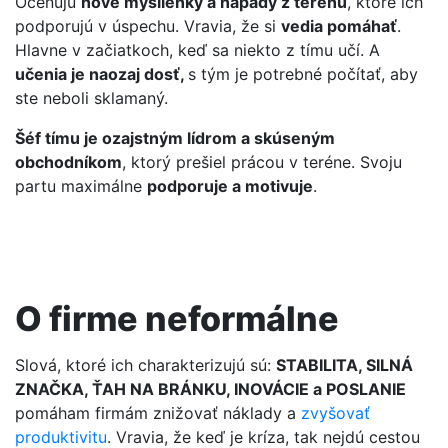
Oceňujú
nové myšlienky a nápady z terénu
, ktoré ich
podporujú v úspechu. Vravia, že si
vedia pomáhať
.
Hlavne v začiatkoch, keď sa niekto z tímu učí. A
učenia je naozaj dosť,
s tým je potrebné počítať, aby
ste neboli sklamaný.
Šéf tímu je ozajstným lídrom a skúseným
obchodníkom
, ktorý prešiel prácou v teréne. Svoju
partu maximálne
podporuje a motivuje
.
O firme neformálne
Slová, ktoré ich charakterizujú sú:
STABILITA, SILNÁ
ZNAČKA, ŤAH NA BRÁNKU, INOVÁCIE a POSLANIE
pomáham firmám znižovať náklady a
zvyšovať
produktivitu
. Vravia, že keď je kríza, tak nejdú cestou