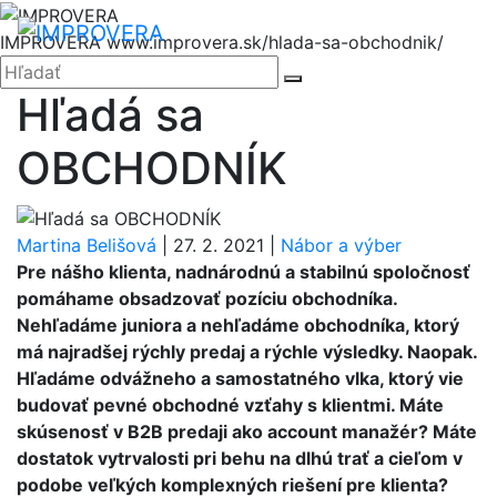
Hore
Me
IMPROVERA
www.improvera.sk/hlada-sa-obchodnik/
Zatvoriť
Hľadať:
Hľadať
Hľadá sa
OBCHODNÍK
Martina Belišová
|
27. 2. 2021
|
Nábor a výber
Pre nášho klienta, nadnárodnú a stabilnú spoločnosť
pomáhame obsadzovať pozíciu obchodníka.
Nehľadáme juniora a nehľadáme obchodníka, ktorý
má najradšej rýchly predaj a rýchle výsledky. Naopak.
Hľadáme odvážneho a samostatného vlka, ktorý vie
budovať pevné obchodné vzťahy s klientmi. Máte
skúsenosť v B2B predaji ako account manažér? Máte
dostatok vytrvalosti pri behu na dlhú trať a cieľom v
podobe veľkých komplexných riešení pre klienta?