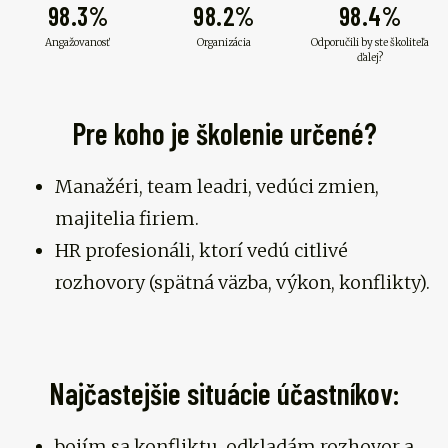
98.3%
98.2%
98.4%
Angažovanosť
Organizácia
Odporučili by ste školiteľa
ďalej?
Pre koho je školenie určené?
Manažéri, team leadri, vedúci zmien,
majitelia firiem.
HR profesionáli, ktorí vedú citlivé
rozhovory (spätná väzba, výkon, konflikty).
Najčastejšie situácie účastníkov:
bojím sa konfliktu, odkladám rozhovor a