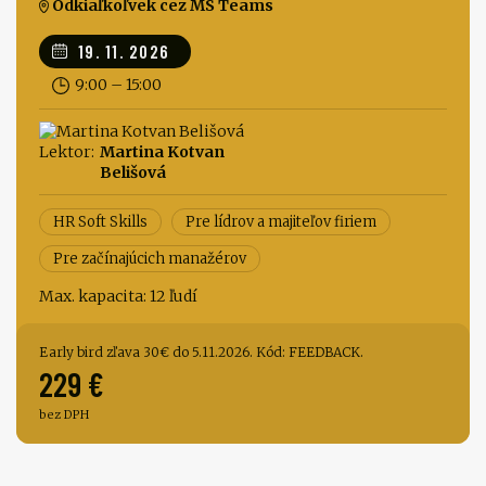
Odkiaľkoľvek cez MS Teams
19. 11. 2026
9:00 – 15:00
Lektor:
Martina Kotvan
Belišová
HR Soft Skills
Pre lídrov a majiteľov firiem
Pre začínajúcich manažérov
Max. kapacita: 12 ľudí
Early bird zľava 30€ do 5.11.2026. Kód: FEEDBACK.
229 €
bez DPH