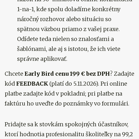
1-na-1, kde spolu doladíme konkrétny
náročný rozhovor alebo situáciu so
spätnou väzbou priamo z vašej praxe.
Odídete teda nielen so znalosťami a
šablónami, ale aj s istotou, že ich viete
správne aplikovať.
Chcete
Early Bird cenu 199 € bez DPH
? Zadajte
kód
FEEDBACK
(platí do 5.11.2026). Pri online
platbe zadajte kód v pokladni; pri platbe na
faktúru ho uveďte do poznámky vo formulári.
Pridajte sa k stovkám spokojných účastníkov,
ktorí hodnotia profesionalitu školiteľky na 99,2