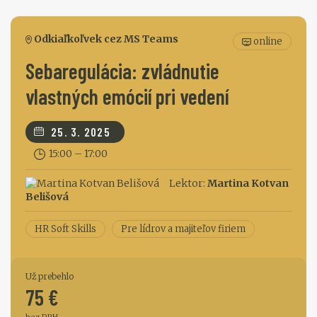
Odkiaľkoľvek cez MS Teams
online
Sebaregulácia: zvládnutie
vlastných emócií pri vedení
25. 3. 2025
15:00 – 17:00
Lektor:
Martina Kotvan
Belišová
HR Soft Skills
Pre lídrov a majiteľov firiem
Už prebehlo
75 €