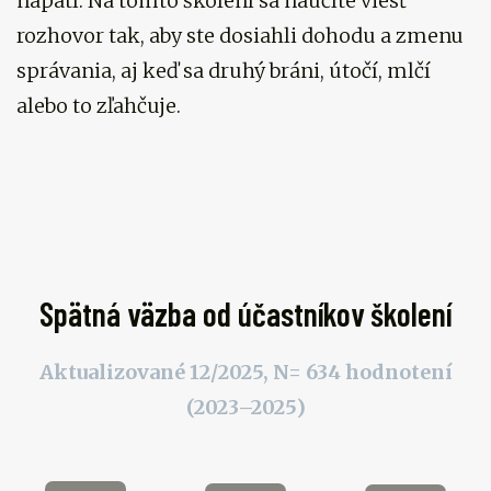
napätí. Na tomto školení sa naučíte viesť
rozhovor tak, aby ste dosiahli dohodu a zmenu
správania, aj keď sa druhý bráni, útočí, mlčí
alebo to zľahčuje.
Spätná väzba od účastníkov školení
Aktualizované 12/2025, N= 634 hodnotení
(2023–2025)