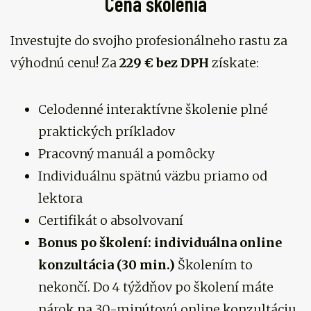
Cena školenia
Investujte do svojho profesionálneho rastu za
výhodnú cenu! Za
229 € bez DPH
získate:
Celodenné interaktívne školenie plné
praktických príkladov
Pracovný manuál a pomôcky
Individuálnu spätnú väzbu priamo od
lektora
Certifikát o absolvovaní
Bonus po školení: individuálna online
konzultácia (30 min.)
Školením to
nekončí. Do 4 týždňov po školení máte
nárok na 30-minútovú online konzultáciu