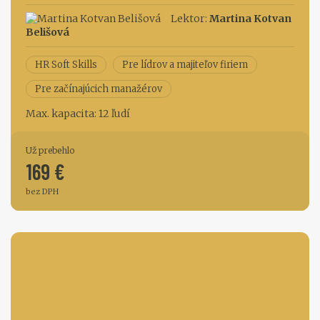
Lektor:
Martina Kotvan
Belišová
HR Soft Skills
Pre lídrov a majiteľov firiem
Pre začínajúcich manažérov
Max. kapacita: 12 ľudí
Už prebehlo
169 €
bez DPH