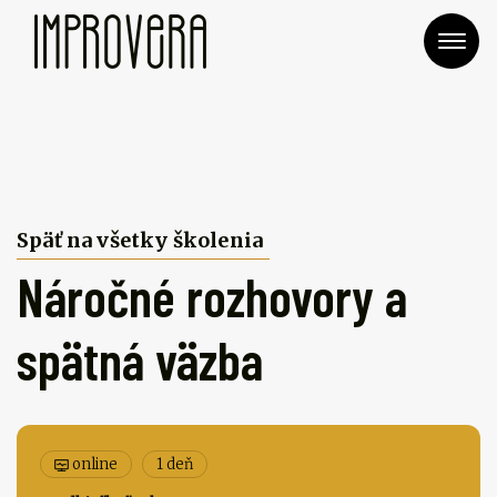
Me
Späť na všetky školenia
Náročné rozhovory a
spätná väzba
online
1 deň