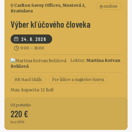
Carlton Savoy Offices, Mostová 2,
osobne
Bratislava
Výber kľúčového človeka
24. 6. 2026
9:00 – 16:00
Lektor:
Martina Kotvan
Belišová
HR Hard Skills
Pre lídrov a majiteľov firiem
Max. kapacita: 12 ľudí
Už prebehlo
220 €
bez DPH