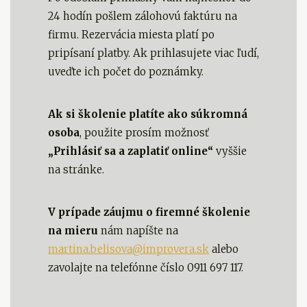
24 hodín pošlem zálohovú faktúru na
firmu. Rezervácia miesta platí po
pripísaní platby. Ak prihlasujete viac ľudí,
uveďte ich počet do poznámky.
Ak si školenie platíte ako súkromná
osoba
, použite prosím možnosť
„Prihlásiť sa a zaplatiť online“
vyššie
na stránke.
V prípade záujmu o firemné školenie
na mieru
nám napíšte na
martina.belisova@improvera.sk
alebo
zavolajte na telefónne číslo 0911 697 117.